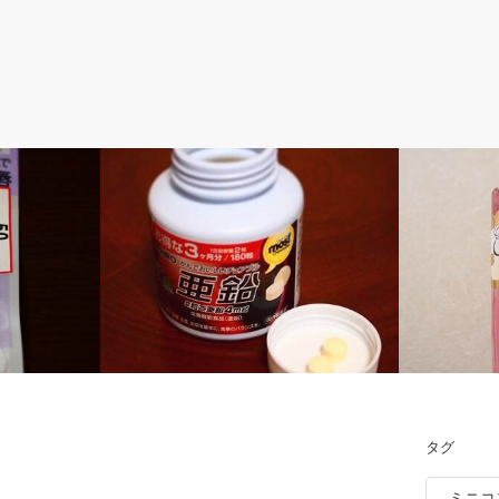
録
50代 サプリメントの記録
50代 拭き
タグ
ク【スーパー
【オリヒロ MOSTチュアブル 亜鉛】を
【資生堂 オ
ミニコ