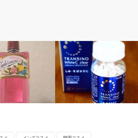
取り化粧水の記録
40代 ビタミン剤の記録
イデルミン(N)】40代が使っ
【トランシーノ ホワイトCクリア】を使
スメ
メンズコスメ
韓国コスメ